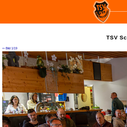
TSV Sc
⇦ Bild 1/19