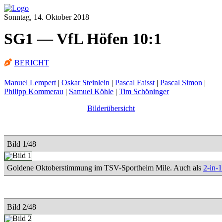
Sonntag, 14. Oktober 2018
SG1 — VfL Höfen 10:1
BERICHT
Manuel Lempert
|
Oskar Steinlein
|
Pascal Faisst
|
Pascal Simon
|
Philipp Kommerau
|
Samuel Köhle
|
Tim Schöninger
Bilderübersicht
Bild 1/48
Goldene Oktoberstimmung im TSV-Sportheim Mile. Auch als
2-in-
Bild 2/48