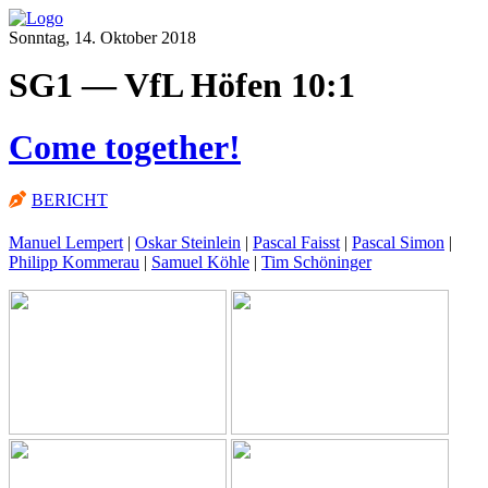
Sonntag, 14. Oktober 2018
SG1 — VfL Höfen 10:1
Come together!
BERICHT
Manuel Lempert
|
Oskar Steinlein
|
Pascal Faisst
|
Pascal Simon
|
Philipp Kommerau
|
Samuel Köhle
|
Tim Schöninger