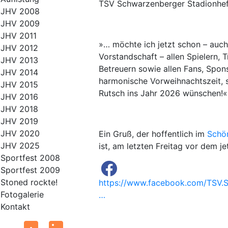
TSV Schwarzenberger Stadionheft
JHV 2008
JHV 2009
JHV 2011
»… möchte ich jetzt schon – au
JHV 2012
Vorstandschaft – allen Spielern, 
JHV 2013
Betreuern sowie allen Fans, Spo
JHV 2014
harmonische Vorweihnachtszeit, 
JHV 2015
Rutsch ins Jahr 2026 wünschen!«
JHV 2016
JHV 2018
JHV 2019
JHV 2020
Ein Gruß, der hoffentlich im
Schö
JHV 2025
ist, am letzten Freitag vor dem je
Sportfest 2008
Sportfest 2009
Stoned rockte!
https://www.facebook.com/TSV.
Fotogalerie
…
Kontakt