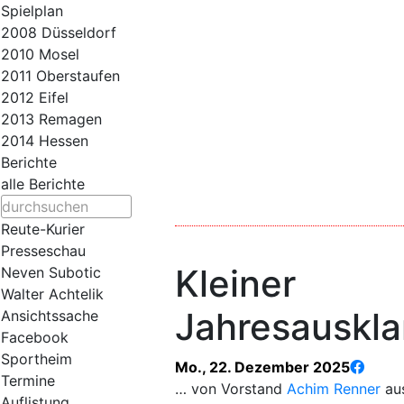
Spielplan
2008 Düsseldorf
2010 Mosel
2011 Oberstaufen
2012 Eifel
2013 Remagen
2014 Hessen
Berichte
alle Berichte
Reute-Kurier
Presseschau
Kleiner
Neven Subotic
Walter Achtelik
Jahresauskl
Ansichtssache
Facebook
Sportheim
Mo., 22. Dezember 2025
Termine
… von Vorstand
Achim Renner
aus
Auflistung